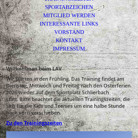
SPORTABZEICHEN
MITGLIED WERDEN
INTERESSANTE LINKS
VORSTAND
KONTAKT
IMPRESSUM
Willkommen beim LAV
Wir starten in den Frühling. Das Training findet am
Dienstag, Mittwoch und Freitag nach den Osterferien
2026 wieder auf dem Sportplatz Schlierbach
statt.
Bitte beachtet die aktuellen Trainingszeiten, die
sich für die Kids und Teenies um eine halbe Stunde
nach vorn verschieben.
Zu den Trainingszeiten