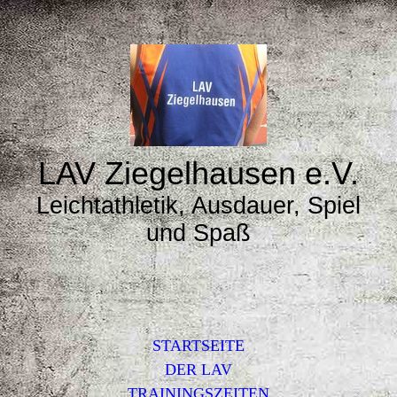
LAV Ziegelhausen e.V.
Leichtathletik, Ausdauer, Spiel
und Spaß
STARTSEITE
DER LAV
TRAININGSZEITEN